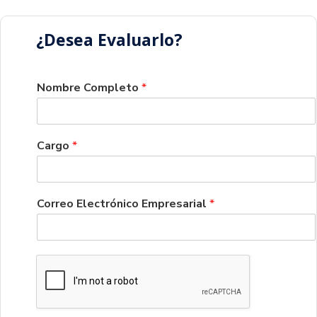
¿Desea Evaluarlo?
Nombre Completo
*
Cargo
*
*
Correo Electrónico Empresarial
*
E
l
e
c
t
r
ó
n